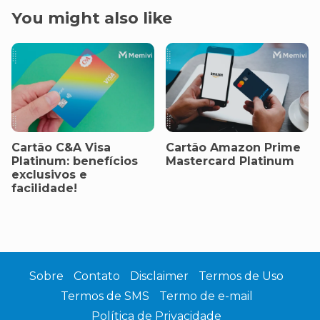
You might also like
Cartão C&A Visa
Cartão Amazon Prime
Platinum: benefícios
Mastercard Platinum
exclusivos e
facilidade!
Sobre
Contato
Disclaimer
Termos de Uso
Termos de SMS
Termo de e-mail
Política de Privacidade