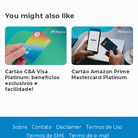
You might also like
Cartão C&A Visa
Cartão Amazon Prime
Platinum: benefícios
Mastercard Platinum
exclusivos e
facilidade!
Sobre
Contato
Disclaimer
Termos de Uso
Termos de SMS
Termo de e-mail