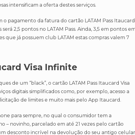
sas intensificam a oferta destes serviços.
om o pagamento da fatura do cartão LATAM Pass Itaucard
aís será 2,5 pontos no LATAM Pass. Ainda, 3,5 em pontos e
eles que já possuem club LATAM estas compras valem 7
card Visa Infinite
ques de um “black”, o cartão LATAM Pass Itaucard Visa
erviços digitais simplificados como, por exemplo, acesso a
licitação de limites e muito mais pelo App Itaucard.
hone para sempre, no qual o consumidor tem a
no – novinho, parcelado em até 21 vezes pelo cartão
 um desconto incrível na devolução do seu antigo celular