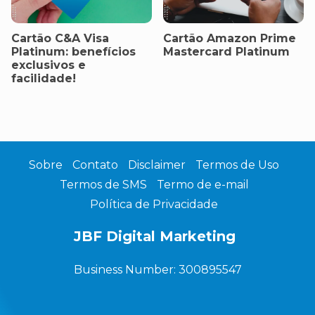
Cartão C&A Visa
Cartão Amazon Prime
Platinum: benefícios
Mastercard Platinum
exclusivos e
facilidade!
Sobre
Contato
Disclaimer
Termos de Uso
Termos de SMS
Termo de e-mail
Política de Privacidade
JBF Digital Marketing
Business Number: 300895547