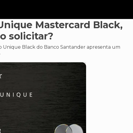
 Unique Mastercard Black,
 solicitar?
to Unique Black do Banco Santander apresenta um
.