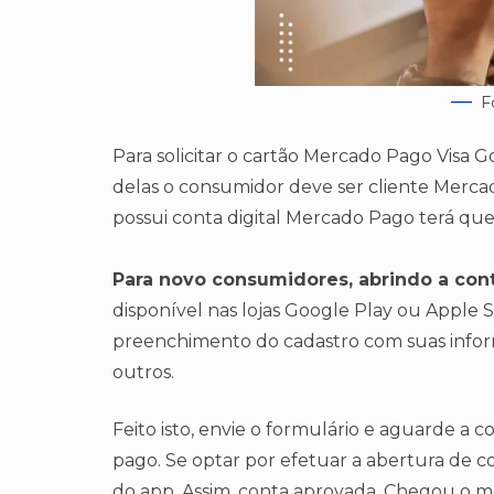
F
Para solicitar o cartão Mercado Pago Visa 
delas o consumidor deve ser cliente Mercad
possui conta digital Mercado Pago terá que 
Para novo consumidores, abrindo a con
disponível nas lojas Google Play ou Apple St
preenchimento do cadastro com suas infor
outros.
Feito isto, envie o formulário e aguarde a
pago. Se optar por efetuar a abertura de c
do app. Assim, conta aprovada. Chegou o m