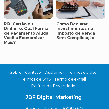
PIX, Cartão ou
Como Declarar
Dinheiro: Qual Forma
Investimentos no
de Pagamento Ajuda
Imposto de Renda
Você a Economizar
Sem Complicação
Mais?
Sobre
Contato
Disclaimer
Termos de Uso
Termos de SMS
Termo de e-mail
Política de Privacidade
JBF Digital Marketing
Business Number: 300895547