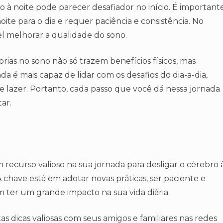
o à noite pode parecer desafiador no início. É important
e para o dia e requer paciência e consistência. No
vel melhorar a qualidade do sono.
ias no sono não só trazem benefícios físicos, mas
é mais capaz de lidar com os desafios do dia-a-dia,
 lazer. Portanto, cada passo que você dá nessa jornada
ar.
ecurso valioso na sua jornada para desligar o cérebro 
 chave está em adotar novas práticas, ser paciente e
er um grande impacto na sua vida diária.
as dicas valiosas com seus amigos e familiares nas redes