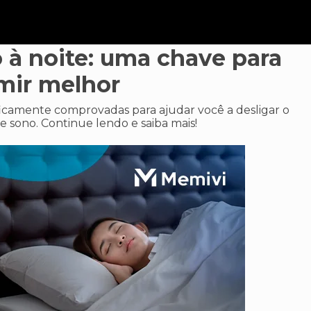
o à noite: uma chave para
mir melhor
ificamente comprovadas para ajudar você a desligar o
e sono. Continue lendo e saiba mais!