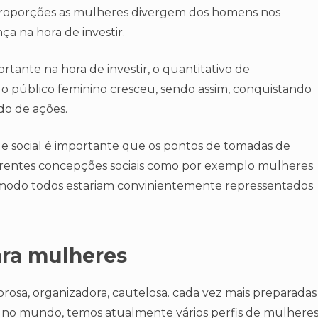
roporções as mulheres divergem dos homens nos
ça na hora de investir.
tante na hora de investir, o quantitativo de
 o público feminino cresceu, sendo assim, conquistando
do de ações.
de social é importante que os pontos de tomadas de
ifrentes concepções sociais como por exemplo mulheres
se modo todos estariam convinientemente repressentados
ara mulheres
osa, organizadora, cautelosa. cada vez mais preparadas
e no mundo, temos atualmente vários perfis de mulhere