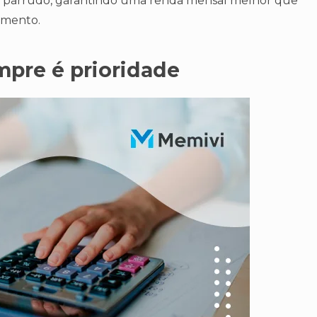
co e parrudo, garantindo uma renda mensal melhor que
amento.
pre é prioridade