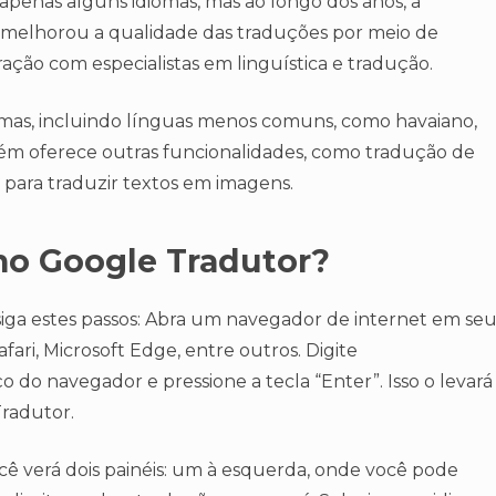
apenas alguns idiomas, mas ao longo dos anos, a
 melhorou a qualidade das traduções por meio de
ção com especialistas em linguística e tradução.
iomas, incluindo línguas menos comuns, como havaiano,
mbém oferece outras funcionalidades, como tradução de
 para traduzir textos em imagens.
no Google Tradutor?
siga estes passos: Abra um navegador de internet em se
fari, Microsoft Edge, entre outros. Digite
 do navegador e pressione a tecla “Enter”. Isso o levará
Tradutor.
cê verá dois painéis: um à esquerda, onde você pode