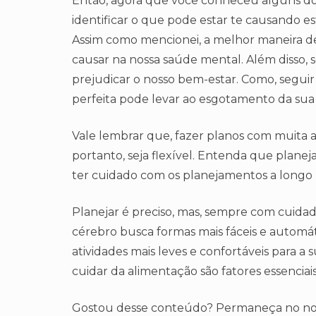
Então, agora que você conheceu alguns do
identificar o que pode estar te causando 
Assim como mencionei, a melhor maneira de 
causar na nossa saúde mental. Além disso,
prejudicar o nosso bem-estar. Como, seguir a
perfeita pode levar ao esgotamento da sua 
Vale lembrar que, fazer planos com muita 
portanto, seja flexível. Entenda que planeja
ter cuidado com os planejamentos a longo
Planejar é preciso, mas, sempre com cuida
cérebro busca formas mais fáceis e automátic
atividades mais leves e confortáveis para a 
cuidar da alimentação são fatores essencia
Gostou desse conteúdo? Permaneça no nosso