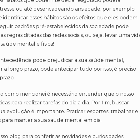
s hábitos que podem te deixar esgotado poderá
estresse ou até desencadeando ansiedade, por exemplo.
identificar esses hábitos são os efeitos que eles podem
 seguir padrões pré-estabelecidos da sociedade pode
s regras ditadas das redes sociais, ou seja, levar uma vid
saúde mental e física!
antecedência pode prejudicar a sua saúde mental,
r a longo prazo, pode antecipar tudo por isso, é preciso
 prazo.
do como mencionei é necessário entender que o nosso
as para realizar tarefas do dia a dia. Por fim, buscar
sua evolução é importante. Praticar esportes, trabalhar e
is para manter a sua saúde mental em dia.
 blog para conferir as novidades e curiosidades