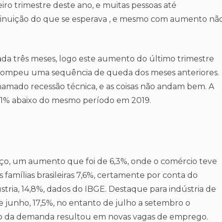
ceiro trimestre deste ano, e muitas pessoas até
nuição do que se esperava , e mesmo com aumento nã
ada três meses, logo este aumento do último trimestre
errompeu uma sequência de queda dos meses anteriores.
chamado recessão técnica, e as coisas não andam bem. A
a 4,1% abaixo do mesmo período em 2019.
ço, um aumento que foi de 6,3%, onde o comércio teve
famílias brasileiras 7,6%, certamente por conta do
stria, 14,8%, dados do IBGE. Destaque para indústria de
 junho, 17,5%, no entanto de julho a setembro o
o da demanda resultou em novas vagas de emprego.