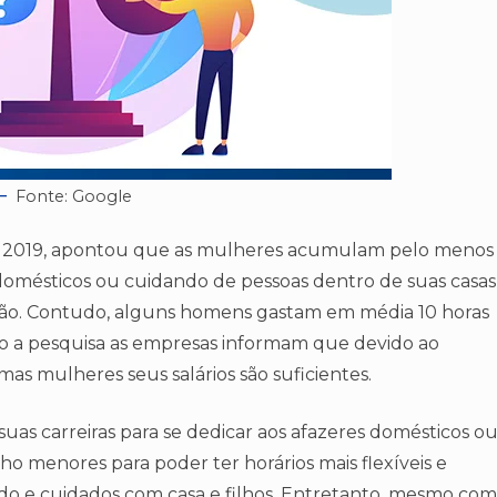
Fonte: Google
m 2019, apontou que as mulheres acumulam pelo menos
omésticos ou cuidando de pessoas dentro de suas casas
mação. Contudo, alguns homens gastam em média 10 horas
 a pesquisa as empresas informam que devido ao
mas mulheres seus salários são suficientes.
as carreiras para se dedicar aos afazeres domésticos o
o menores para poder ter horários mais flexíveis e
do e cuidados com casa e filhos. Entretanto, mesmo com