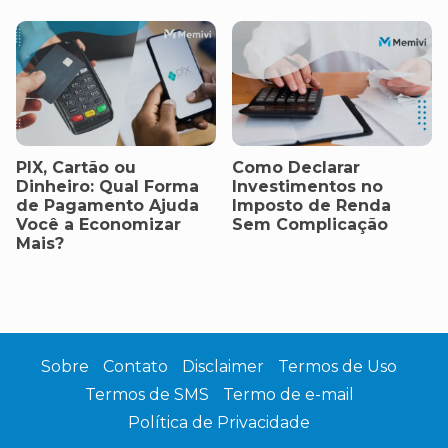
PIX, Cartão ou
Como Declarar
Dinheiro: Qual Forma
Investimentos no
de Pagamento Ajuda
Imposto de Renda
Você a Economizar
Sem Complicação
Mais?
Sobre
Contato
Disclaimer
Termos de Uso
Termos de SMS
Termo de e-mail
Política de Privacidade