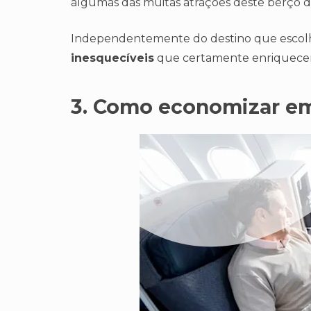
algumas das muitas atrações deste berço da 
Independentemente do destino que escolh
inesquecíveis
que certamente enriquecerã
3. Como economizar e