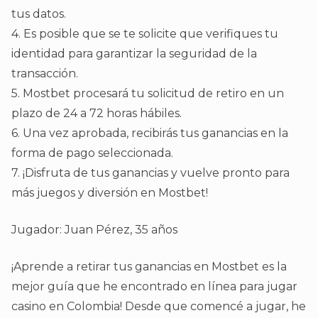
tus datos.
4. Es posible que se te solicite que verifiques tu
identidad para garantizar la seguridad de la
transacción.
5. Mostbet procesará tu solicitud de retiro en un
plazo de 24 a 72 horas hábiles.
6. Una vez aprobada, recibirás tus ganancias en la
forma de pago seleccionada.
7. ¡Disfruta de tus ganancias y vuelve pronto para
más juegos y diversión en Mostbet!
Jugador: Juan Pérez, 35 años
¡Aprende a retirar tus ganancias en Mostbet es la
mejor guía que he encontrado en línea para jugar
casino en Colombia! Desde que comencé a jugar, he