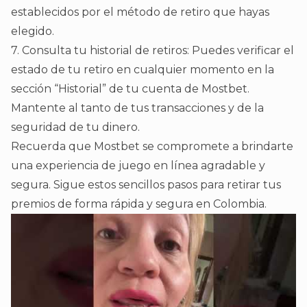
establecidos por el método de retiro que hayas
elegido.
7. Consulta tu historial de retiros: Puedes verificar el
estado de tu retiro en cualquier momento en la
sección “Historial” de tu cuenta de Mostbet.
Mantente al tanto de tus transacciones y de la
seguridad de tu dinero.
Recuerda que Mostbet se compromete a brindarte
una experiencia de juego en línea agradable y
segura. Sigue estos sencillos pasos para retirar tus
premios de forma rápida y segura en Colombia.