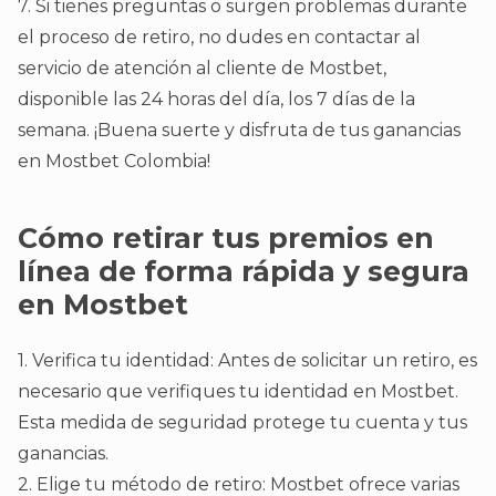
7. Si tienes preguntas o surgen problemas durante
el proceso de retiro, no dudes en contactar al
servicio de atención al cliente de Mostbet,
disponible las 24 horas del día, los 7 días de la
semana. ¡Buena suerte y disfruta de tus ganancias
en Mostbet Colombia!
Cómo retirar tus premios en
línea de forma rápida y segura
en Mostbet
1. Verifica tu identidad: Antes de solicitar un retiro, es
necesario que verifiques tu identidad en Mostbet.
Esta medida de seguridad protege tu cuenta y tus
ganancias.
2. Elige tu método de retiro: Mostbet ofrece varias