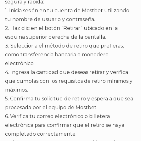
segura y rápida:
1. Inicia sesión en tu cuenta de Mostbet utilizando
tu nombre de usuario y contraseña.
2. Haz clic en el botón “Retirar” ubicado en la
esquina superior derecha de la pantalla.
3. Selecciona el método de retiro que prefieras,
como transferencia bancaria o monedero
electrónico.
4. Ingresa la cantidad que deseas retirar y verifica
que cumplas con los requisitos de retiro mínimos y
máximos.
5. Confirma tu solicitud de retiro y espera a que sea
procesada por el equipo de Mostbet.
6. Verifica tu correo electrónico o billetera
electrónica para confirmar que el retiro se haya
completado correctamente.