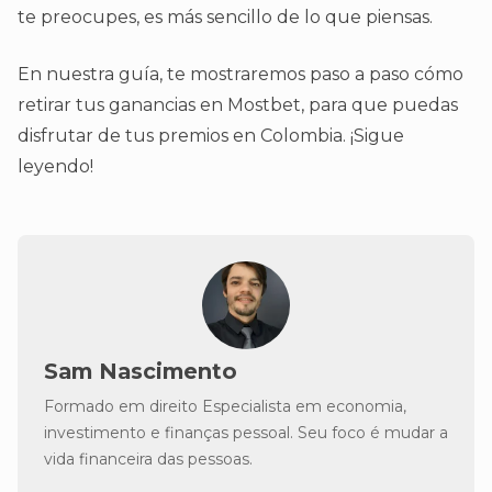
te preocupes, es más sencillo de lo que piensas.
En nuestra guía, te mostraremos paso a paso cómo
retirar tus ganancias en Mostbet, para que puedas
disfrutar de tus premios en Colombia. ¡Sigue
leyendo!
Sam Nascimento
Formado em direito Especialista em economia,
investimento e finanças pessoal. Seu foco é mudar a
vida financeira das pessoas.