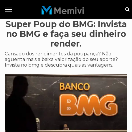
Super Poup do BMG: Invista
no BMG e faça seu dinheiro
render.
Cansado dos rendimentos da poupança? Não
aguenta mais a baixa valorização do seu aporte?
Invista no bmg e descubra quais as vantagens.