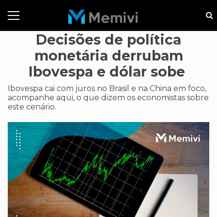
Decisões de política
monetária derrubam
Ibovespa e dólar sobe
Ibovespa cai com juros no Brasil e na China em foco,
acompanhe aqui, o que dizem os economistas sobre
este cenário.