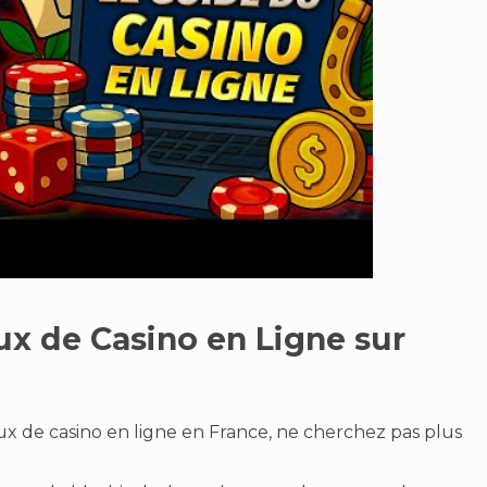
ux de Casino en Ligne sur
eux de casino en ligne en France, ne cherchez pas plus