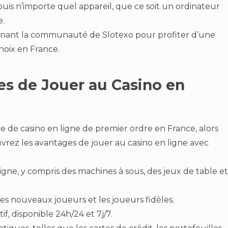
is n’importe quel appareil, que ce soit un ordinateur
e.
ntenant la communauté de Slotexo pour profiter d’une
hoix en France.
es de Jouer au Casino en
e de casino en ligne de premier ordre en France, alors
uvrez les avantages de jouer au casino en ligne avec
ligne, y compris des machines à sous, des jeux de table et
les nouveaux joueurs et les joueurs fidèles.
if, disponible 24h/24 et 7j/7.