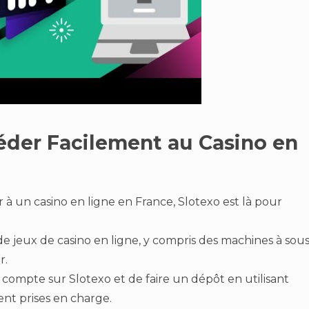
der Facilement au Casino en
à un casino en ligne en France, Slotexo est là pour
e jeux de casino en ligne, y compris des machines à sous
r.
 compte sur Slotexo et de faire un dépôt en utilisant
t prises en charge.