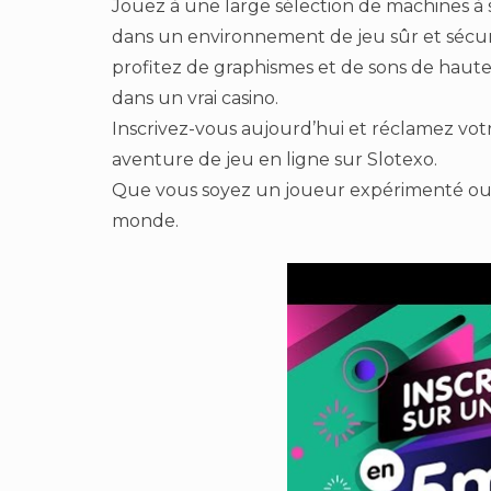
Jouez à une large sélection de machines à s
dans un environnement de jeu sûr et sécur
profitez de graphismes et de sons de haute
dans un vrai casino.
Inscrivez-vous aujourd’hui et réclamez v
aventure de jeu en ligne sur Slotexo.
Que vous soyez un joueur expérimenté ou 
monde.