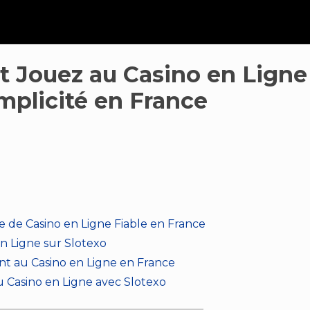
t Jouez au Casino en Ligne
mplicité en France
de Casino en Ligne Fiable en France
n Ligne sur Slotexo
t au Casino en Ligne en France
 Casino en Ligne avec Slotexo