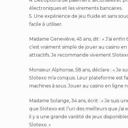
4. Des options de paiement sécurisées et prat
électroniques et les virements bancaires.
5. Une expérience de jeu fluide et sans souc
facile à utiliser.
Madame Geneviève, 45 ans, dit : « J’ai enfi
c’est vraiment simple de jouer au casino en l
attractifs. Je recommande vivement Slotexo 
Monsieur Alphonse, 58 ans, déclare : « Je su
Slotexo m’a conquis. Leur plateforme est fac
machines à sous. Jouer au casino en ligne n’
Madame Solange, 34 ans, écrit : « Je suis un
que Slotexo est l’un des meilleurs que j’ai e
il y a une grande variété de jeux disponible
Slotexo. »