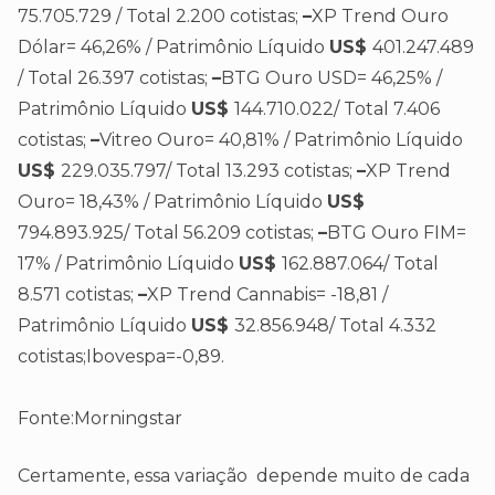
75.705.729 / Total 2.200 cotistas;
–
XP Trend Ouro
Dólar= 46,26% / Patrimônio Líquido
US$
401.247.489
/ Total 26.397 cotistas;
–
BTG Ouro USD= 46,25% /
Patrimônio Líquido
US$
144.710.022/ Total 7.406
cotistas;
–
Vitreo Ouro= 40,81% / Patrimônio Líquido
US$
229.035.797/ Total 13.293 cotistas;
–
XP Trend
Ouro= 18,43% / Patrimônio Líquido
US$
794.893.925/ Total 56.209 cotistas;
–
BTG Ouro FIM=
17% / Patrimônio Líquido
US$
162.887.064/ Total
8.571 cotistas;
–
XP Trend Cannabis= -18,81 /
Patrimônio Líquido
US$
32.856.948/ Total 4.332
cotistas;Ibovespa=-0,89.
Fonte:Morningstar
Certamente, essa variação depende muito de cada