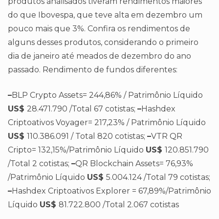
produtos analisados tiveram rendimentos maiores
do que Ibovespa, que teve alta em dezembro um
pouco mais que 3%. Confira os rendimentos de
alguns desses produtos, considerando o primeiro
dia de janeiro até meados de dezembro do ano
passado. Rendimento de fundos diferentes:
–
BLP Crypto Assets= 244,86% / Patrimônio Líquido
US$
28.471.790 /Total 67 cotistas;
–
Hashdex
Criptoativos Voyager= 217,23% / Patrimônio Líquido
US$
110.386.091 / Total 820 cotistas;
–
VTR QR
Cripto= 132,15%/Patrimônio Líquido
US$
120.851.790
/Total 2 cotistas;
–
QR Blockchain Assets= 76,93%
/Patrimônio Líquido
US$
5.004.124 /Total 79 cotistas;
–
Hashdex Criptoativos Explorer = 67,89%/Patrimônio
Líquido
US$
81.722.800 /Total 2.067 cotistas