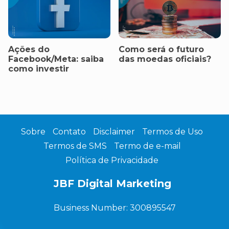
Ações do
Como será o futuro
Facebook/Meta: saiba
das moedas oficiais?
como investir
Sobre
Contato
Disclaimer
Termos de Uso
Termos de SMS
Termo de e-mail
Política de Privacidade
JBF Digital Marketing
Business Number: 300895547